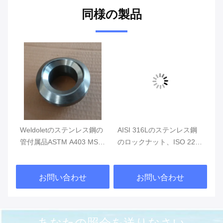
同様の製品
tの
Weldoletのステンレス鋼の
AISI 316Lのステンレス鋼
A
管付属品ASTM A403 MSS
のロックナット、ISO 228-
ス
鋼の
SP-97の減少
1の六角形の薄いナットは
ヘ
150 300 1000を分類する
A
お問い合わせ
お問い合わせ
あなたの照会を送りなさい