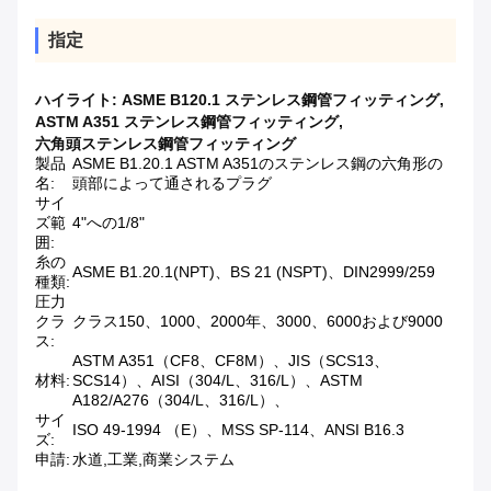
指定
ハイライト:
ASME B120.1 ステンレス鋼管フィッティング
,
ASTM A351 ステンレス鋼管フィッティング
,
六角頭ステンレス鋼管フィッティング
製品
ASME B1.20.1 ASTM A351のステンレス鋼の六角形の
名:
頭部によって通されるプラグ
サイ
ズ範
4"への1/8"
囲:
糸の
ASME B1.20.1(NPT)、BS 21 (NSPT)、DIN2999/259
種類:
圧力
クラ
クラス150、1000、2000年、3000、6000および9000
ス:
ASTM A351（CF8、CF8M）、JIS（SCS13、
材料:
SCS14）、AISI（304/L、316/L）、ASTM
A182/A276（304/L、316/L）、
サイ
ISO 49-1994 （E）、MSS SP-114、ANSI B16.3
ズ:
申請:
水道,工業,商業システム