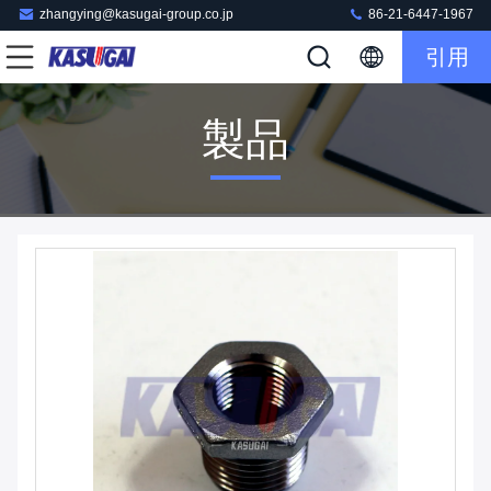
zhangying@kasugai-group.co.jp
86-21-6447-1967
引用
製品