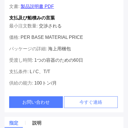
文書:
製品説明書 PDF
支払及び船積みの言葉
最小注文数量:
交渉される
価格:
PER BASE MATERIAL PRICE
パッケージの詳細:
海上用梱包
受渡し時間:
1つの容器のための60日
支払条件:
L / C、T/T
供給の能力:
100トン/月
お問い合わせ
今すぐ連絡
指定
説明