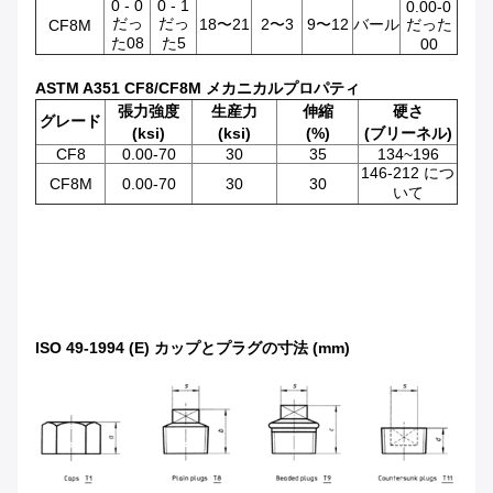
0 - 0
0 - 1
0.00-0
だっ
だっ
18〜21
2〜3
9〜12
バール
だった
CF8M
た08
た5
00
ASTM A351 CF8/CF8M メカニカルプロパティ
張力強度
生産力
伸縮
硬さ
グレード
(ksi)
(ksi)
(%)
(ブリーネル)
CF8
0.00-70
30
35
134~196
146-212 につ
CF8M
0.00-70
30
30
いて
ISO 49-1994 (E) カップとプラグの寸法 (mm)