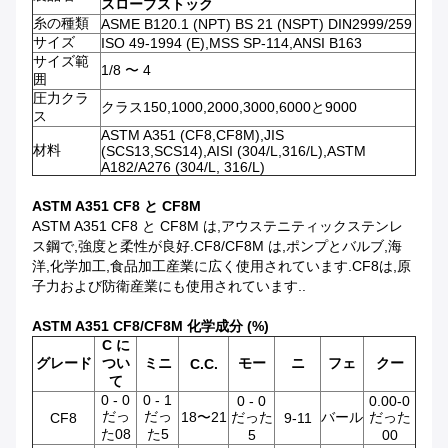
スロープストック
糸の種類
ASME B120.1 (NPT) BS 21 (NSPT) DIN2999/259
サイズ
ISO 49-1994 (E),MSS SP-114,ANSI B163
サイズ範
1/8 〜 4
囲
圧力クラ
クラス150,1000,2000,3000,6000と9000
ス
ASTM A351 (CF8,CF8M),JIS
材料
(SCS13,SCS14),AISI (304/L,316/L),ASTM
A182/A276 (304/L, 316/L)
ASTM A351 CF8 と CF8M
ASTM A351 CF8 と CF8M は,アウステニティックステンレ
ス鋼で,強度と柔性が良好.CF8/CF8M は,ポンプとバルブ,海
洋,化学加工,食品加工産業に広く使用されています.CF8は,原
子力および防衛産業にも使用されています..
ASTM A351 CF8/CF8M 化学成分 (%)
C に
グレード
つい
ミニ
モー
ニ
フェ
クー
C.C.
て
0 - 0
0 - 1
0 - 0
0.00-0
だっ
だっ
18〜21
だった
バール
だった
CF8
9-11
た08
た5
5
00