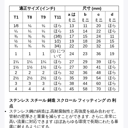
適正サイズ (インチ)
尺寸 (mm)
a は
b
c
d
T1
T8
T9
T11
ミニ
ミニ
ミニ
ミニ
ほら
ほら
1⁄8
⅛
⅛
13
11
20
ほら
ほら
¼
¼
¼
15
14
22
⅜
⅜
⅜
(3⁄8)
17
15
24
11
½
½
½
1⁄2)
19
18
26
15
¾
¾
¾
3⁄4)
22
20
32
16
(1) につ
1
1
1
24
23
36
19
いて
ほら
ほら
1¼
1¼
1¼
27
29
39
ほら
ほら
1½
1½
1½
27
30
41
ほら
ほら
2
2
2
32
36
48
ほら
ほら
2½
2½
2½
35
39
54
ほら
ほら
3
3
3
38
44
60
ほら
ほら
4
4
4
45
58
70
ステンレス スチール 鋳造 スクロール フィッティング の 利
点
ステンレス鋼の鋳造は,高耐腐蝕性と高強度を組み合わせて,
管材の壁厚さと重量を減らすことができます. さらに,非常に
高い流量に対応できます.ほぼあらゆる環境で長期にわたる暴
露に耐えるようにする.