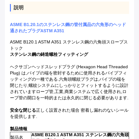
説明
ASME B1.20.1のステンレス鋼の管付属品の六角形のヘッド
通されたプラグASTM A351
ASME B120.1 ASTM A351 ステンレス鋼の六角頭スロープス
トック
ステンレス鋼の鋳造螺栓フィッティング
ヘクサゴンヘッドスレッドプラグ (Hexagon Head Threaded
Plug) は,パイプの端を密封するために使用されるパイプフィ
ッティングの一種である.六角頭螺紋プラグは,パイプの端を
閉じたり,螺紋システムにしっかりとフィットするように設計
されていますロープ管,工業,商業システムで広く使用され,ロ
ープ管の開口を一時的または永久的に閉じる必要があります.
安全な閉じる
正しく設置された場合 密着し漏れのないシール
を提供します.
製品情報
ASME B120.1 ASTM A351 ステンレス鋼の六角頭
製品名