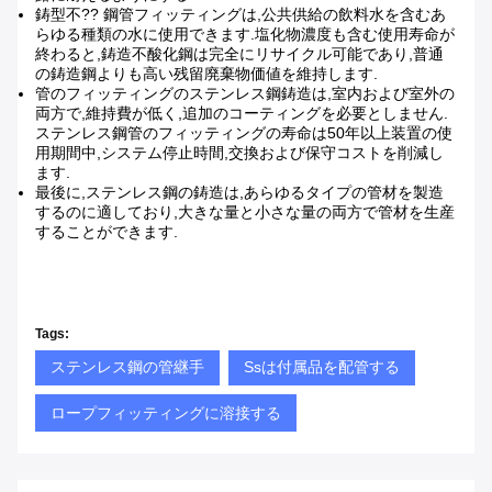
鋳型不?? 鋼管フィッティングは,公共供給の飲料水を含むあ
らゆる種類の水に使用できます.塩化物濃度も含む使用寿命が
終わると,鋳造不酸化鋼は完全にリサイクル可能であり,普通
の鋳造鋼よりも高い残留廃棄物価値を維持します.
管のフィッティングのステンレス鋼鋳造は,室内および室外の
両方で,維持費が低く,追加のコーティングを必要としません.
ステンレス鋼管のフィッティングの寿命は50年以上装置の使
用期間中,システム停止時間,交換および保守コストを削減し
ます.
最後に,ステンレス鋼の鋳造は,あらゆるタイプの管材を製造
するのに適しており,大きな量と小さな量の両方で管材を生産
することができます.
Tags:
ステンレス鋼の管継手
Ssは付属品を配管する
ロープフィッティングに溶接する