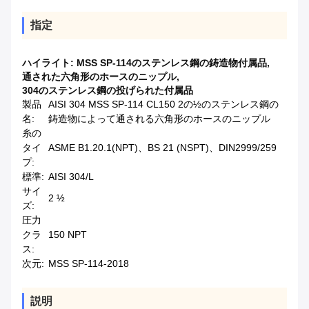
指定
ハイライト:
MSS SP-114のステンレス鋼の鋳造物付属品
,
通された六角形のホースのニップル
,
304のステンレス鋼の投げられた付属品
製品
AISI 304 MSS SP-114 CL150 2の½のステンレス鋼の
名:
鋳造物によって通される六角形のホースのニップル
糸の
タイ
ASME B1.20.1(NPT)、BS 21 (NSPT)、DIN2999/259
プ:
標準:
AISI 304/L
サイ
2 ½
ズ:
圧力
クラ
150 NPT
ス:
次元:
MSS SP-114-2018
説明