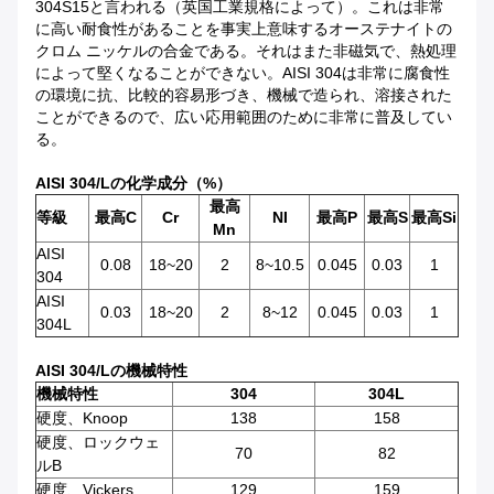
304S15と言われる（英国工業規格によって）。これは非常
に高い耐食性があることを事実上意味するオーステナイトの
クロム ニッケルの合金である。それはまた非磁気で、熱処理
によって堅くなることができない。AISI 304は非常に腐食性
の環境に抗、比較的容易形づき、機械で造られ、溶接された
ことができるので、広い応用範囲のために非常に普及してい
る。
AISI 304/Lの化学成分（%）
最高
等級
最高C
Cr
NI
最高P
最高S
最高Si
Mn
AISI
0.08
18~20
2
8~10.5
0.045
0.03
1
304
AISI
0.03
18~20
2
8~12
0.045
0.03
1
304L
AISI 304/Lの機械特性
機械特性
304
304L
硬度、Knoop
138
158
硬度、ロックウェ
70
82
ルB
硬度、Vickers
129
159