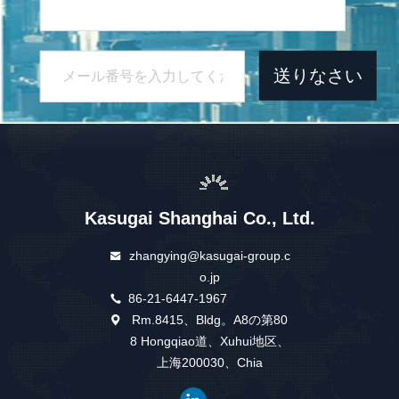
送りなさい
Kasugai Shanghai Co., Ltd.
zhangying@kasugai-group.c
o.jp
86-21-6447-1967
Rm.8415、Bldg。A8の第80
8 Hongqiao道、Xuhui地区、
上海200030、Chia