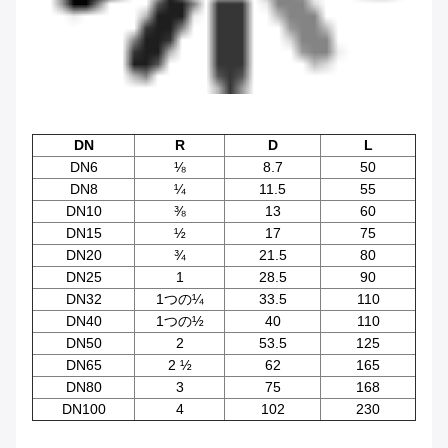
DN
R
D
L
DN6
⅛
8.7
50
DN8
¼
11.5
55
DN10
⅜
13
60
DN15
½
17
75
DN20
¾
21.5
80
DN25
1
28.5
90
DN32
1つの¼
33.5
110
DN40
1つの½
40
110
DN50
2
53.5
125
DN65
2 ½
62
165
DN80
3
75
168
DN100
4
102
230