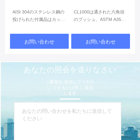
溶
AISI 304のステンレス鋼の
CL1000は通された六角頭
I
P-
投げられた付属品はカップ
のブッシュ、ASTM A351
鋼
品を
リングMSS SP-114 CL150
のステンレス製の管継手を
ケ
の減少に通した
投げた
ス
お問い合わせ
お問い合わせ
あなたの照会を送りなさい
ご要望を 送信してくださ
い できるだけ早く 返信
します