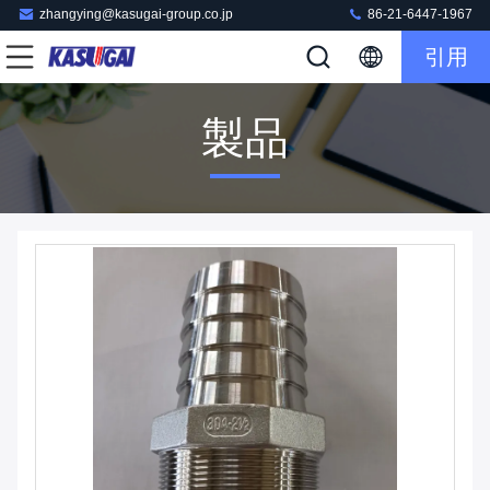
zhangying@kasugai-group.co.jp
86-21-6447-1967
引用
製品