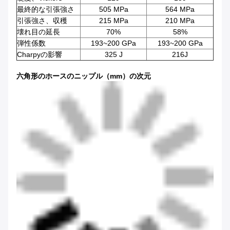
最終的な引張強さ
505 MPa
564 MPa
引張強さ、収穫
215 MPa
210 MPa
壊れ目の延長
70%
58%
弾性係数
193~200 GPa
193~200 GPa
Charpyの影響
325 J
216J
六角形のホースのニップル（mm）の次元